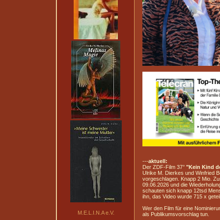
---
aktuell:
Der ZDF-Film 37°
"Kein Kind d
Ulrike M. Dierkes und Winfried 
vorgeschlagen. Knapp 2 Mio. Zu
09.06.2026 und die Wiederholun
schauten sich knapp 12tsd Men
ihn, das Video wurde 715 x getei
Wer den Film für eine Nominieru
M.E.L.I.N.A e.V.
als Publikumsvorschlag tun.