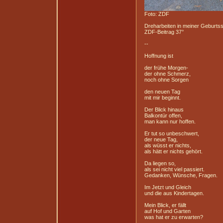
Foto: ZDF
Dreharbeiten in meiner Geburtss
ZDF-Beitrag 37°
--
Hoffnung ist
der frühe Morgen-
der ohne Schmerz,
noch ohne Sorgen
den neuen Tag
mit mir beginnt.
Der Blick hinaus
Balkontür offen,
man kann nur hoffen.
Er tut so unbeschwert,
der neue Tag,
als wüsst er nichts,
als hätt er nichts gehört.
Da liegen so,
als sei nicht viel passiert.
Gedanken, Wünsche, Fragen.
Im Jetzt und Gleich
und die aus Kindertagen.
Mein Blick, er fällt
auf Hof und Garten
was hat er zu erwarten?