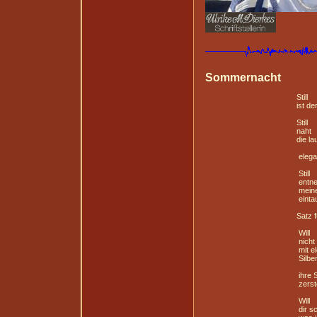
S
ommernacht
Still
ist der Abend 
Still
naht
die laue Somm
elegant: tint
Still
entnehme ic
meine Fed
eintauche
Satz für Sa
Will
nicht
mit elektri
Silbenhag
ihre Stil
zerstöre
Will
dir schrei