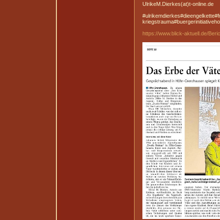
UlrikeM.Dierkes(at)t-online.de
#ulrikemdierkes#dieengelkette#f
kriegstrauma#buergerinitiative
https://www.blick-aktuell.de/Be