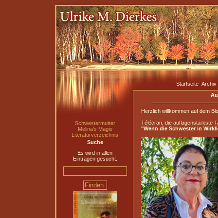
Startseite
Archiv
Au
Herzlich willkommen auf dem Blo
Télécran, die auflagenstärkste
Schwestermutter
"Wenn die Schwester in Wirklic
Melina's Magie
Literaturverzeichnis
Suche
Es wird in allen
Einträgen gesucht.