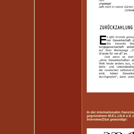
In der internationalen franzö
gegründeten M.E.L.I.N.A e.V. 
Interview/Zitat gewürdigt: