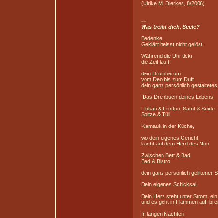
(Ulrike M. Dierkes, 8/2006)
---
Was treibt dich, Seele?
Bedenke:
Geklärt heisst nicht gelöst.
Während die Uhr tickt
die Zeit läuft
dein Drumherum
vom Deo bis zum Duft
dein ganz persönlich gestaltete
Das Drehbuch deines Lebens
Flokati & Frottee, Samt & Seide
Spitze & Tüll
Klamauk in der Küche,
wo dein eigenes Gericht
kocht auf dem Herd des Nun
Zwischen Bett & Bad
Bad & Bistro
dein ganz persönlich gelittener
Dein eigenes Schicksal
Dein Herz steht unter Strom, ei
und es geht in Flammen auf, bre
In langen Nächten