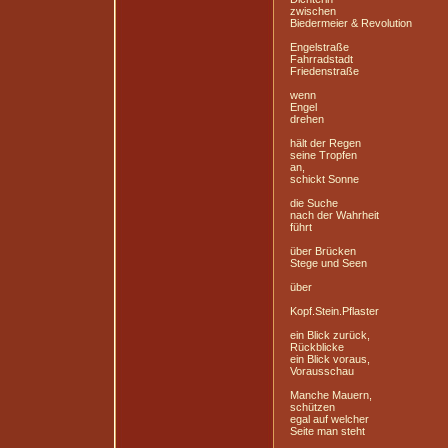
zwischen
Biedermeier & Revolution
Engelstraße
Fahrradstadt
Friedenstraße
wenn
Engel
drehen
hält der Regen
seine Tropfen
an,
schickt Sonne
die Suche
nach der Wahrheit
führt
über Brücken
Stege und Seen
über
Kopf.Stein.Pflaster
ein Blick zurück,
Rückblicke
ein Blick voraus,
Vorausschau
Manche Mauern,
schützen
egal auf welcher
Seite man steht