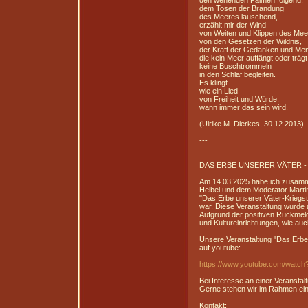
den wehenden Palmen folgend,
dem Tosen der Brandung
des Meeres lauschend,
erzählt mir der Wind
von Weiten und Klippen des Mee
von den Gesetzen der Wildnis,
der Kraft der Gedanken und Me
die kein Meer auffängt oder trägt
keine Buschtrommeln
in den Schlaf begleiten.
Es klingt
wie ein Lied
von Freiheit und Würde,
wann immer das sein wird.
(Ulrike M. Dierkes, 30.12.2013)
---
DAS ERBE UNSERER VÄTER - jet
Am 14.03.2025 habe ich zusamm
Heibel und dem Moderator Mart
"Das Erbe unserer Väter-Kriegstr
war. Diese Veranstaltung wurde 
Aufgrund der positiven Rückmeld
und Kultureinrichtungen, wie auc
Unsere Veranstaltung "Das Erbe u
auf youtube:
https://www.youtube.com/watc
Bei Interesse an einer Veranstal
Gerne stehen wir im Rahmen ein
Kontakt: