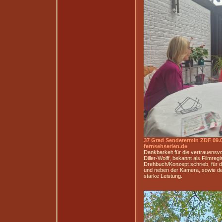
37 Grad Sendetermin ZDF 09.0
fernsehserien.de
Dankbarkeit für die vertrauensv
Diller-Wolff, bekannt als Filmr
Drehbuch/Konzept schrieb, für d
und neben der Kamera, sowie de
starke Leistung.