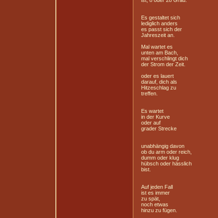
ist, 8 oder 28 Grad.
Es gestaltet sich
lediglich anders
es passt sich der
Jahreszeit an.
Mal wartet es
unten am Bach,
mal verschlingt dich
der Strom der Zeit.
oder es lauert
darauf, dich als
Hitzeschlag zu
treffen.
Es wartet
in der Kurve
oder auf
grader Strecke
unabhängig davon
ob du arm oder reich,
dumm oder klug
hübsch oder hässlich
bist.
Auf jeden Fall
ist es immer
zu spät,
noch etwas
hinzu zu fügen.