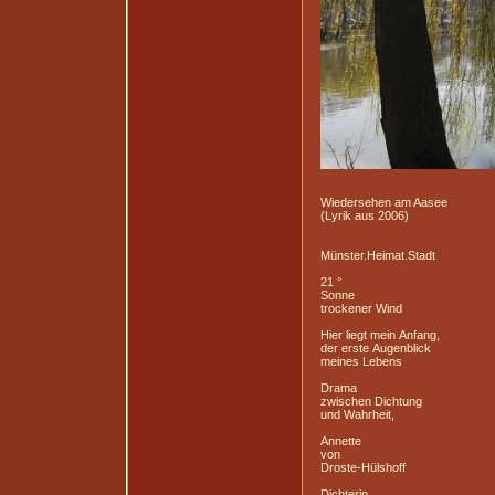
Wiedersehen am Aasee
(Lyrik aus 2006)
Münster.Heimat.Stadt
21 °
Sonne
trockener Wind
Hier liegt mein Anfang,
der erste Augenblick
meines Lebens
Drama
zwischen Dichtung
und Wahrheit,
Annette
von
Droste-Hülshoff
Dichterin