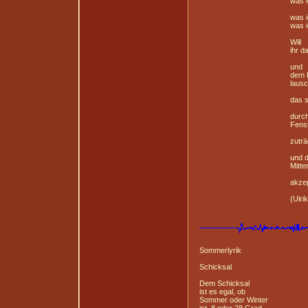
was ich de
was ich fü
was ich me
Will
ihr dank
und
dem Froschk
lausche
das sie m
durch geöff
Fensterflü
zuträg
und de
Mitternachtskirc
akzeptier
(Ulrike M. Di
Sommerlyrik
Schicksal
Dem Schicksal
ist es egal, ob
Sommer oder Winter