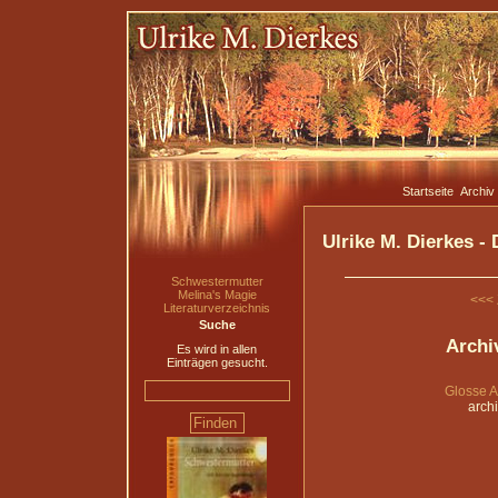
Startseite
Archiv
Ulrike M. Dierkes -
Schwestermutter
Melina's Magie
<<< 
Literaturverzeichnis
Suche
Archi
Es wird in allen
Einträgen gesucht.
Glosse A
arch