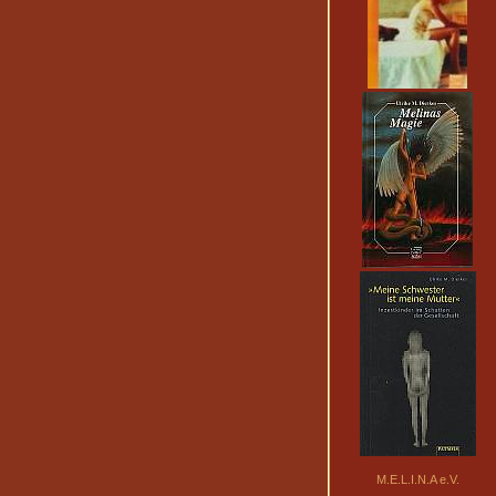
M.E.L.I.N.A e.V.