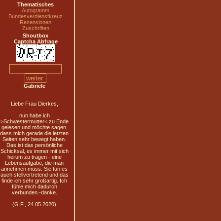
Thematisches
Autogramm
Bundesverdienstkreuz
Rezensionen
Zuschriften
Shoutbox
Captcha Abfrage
Gabriele
Liebe Frau Dierkes,
nun habe ich
>Schwestermutter< zu Ende
gelesen und möchte sagen,
dass mich gerade die letzten
Seiten sehr bewegt haben.
Das ist das persönliche
Schicksal, es immer mit sich
herum zu tragen - eine
Lebensaufgabe, die man
annehmen muss. Sie tun es
auch stellvertretend und das
finde ich sehr großartig. Ich
fühle mich dadurch
verbunden.-danke.
(G.F., 24.05.2020)