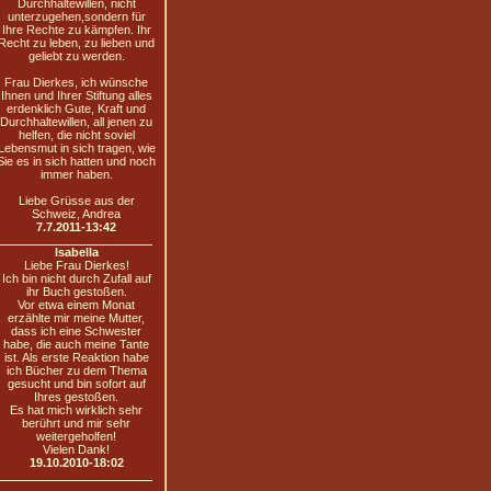
Durchhaltewillen, nicht
unterzugehen,sondern für
Ihre Rechte zu kämpfen. Ihr
Recht zu leben, zu lieben und
geliebt zu werden.
Frau Dierkes, ich wünsche
Ihnen und Ihrer Stiftung alles
erdenklich Gute, Kraft und
Durchhaltewillen, all jenen zu
helfen, die nicht soviel
Lebensmut in sich tragen, wie
Sie es in sich hatten und noch
immer haben.
Liebe Grüsse aus der
Schweiz, Andrea
7.7.2011-13:42
Isabella
Liebe Frau Dierkes!
Ich bin nicht durch Zufall auf
ihr Buch gestoßen.
Vor etwa einem Monat
erzählte mir meine Mutter,
dass ich eine Schwester
habe, die auch meine Tante
ist. Als erste Reaktion habe
ich Bücher zu dem Thema
gesucht und bin sofort auf
Ihres gestoßen.
Es hat mich wirklich sehr
berührt und mir sehr
weitergeholfen!
Vielen Dank!
19.10.2010-18:02