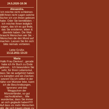
24.5.2020-18:36
Alexandra.
Ich möchte nicht schleimen.
Will Ihnen nicht sagen welche
Bücher ich von Ihnen gelesen
habe. Oder Sie bemitleiden. -
Ich möchte Ihnen lediglich
sagen, das ich es gut finde,
das Sie existieren, leben &
überlebt haben. Die Welt
braucht Menschen wie Sie. -
Menschen die den Mund auf
machen. Lassen Sie ihn sich
bitte niemals verbieten.
Liebe Grüße.
13.12.2011-13:23
Maria
Hallo Frau Dierkes!...gerade
habe ich Ihr Buch zu Ende
gelesen... Ich bewundere Sie
sehr, für Ihren Lebensmut,
dass Sie nie aufgehört haben
zu kämpfen und ein Zeichen
setzen! Da ich selber in der
Nähe von Münster lebe, kann
ich die Beschreibungen,
Ignoranz und das
Weggucken der
Münsterländer, so gut
nachvollziehen... Wie
wunderbar, dass Sie immer
an sich geglaubt haben!!!!!!
Auf dass es mehr Menschen
gibt, die sich trauen etwas zu