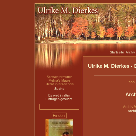
Startseite
Archiv
Ulrike M. Dierkes -
Schwestermutter
Melina's Magie
<<< 
Literaturverzeichnis
Suche
Arch
Es wird in allen
Einträgen gesucht.
Archiv 
arch