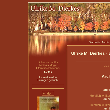
Startseite
Archiv
Ulrike M. Dierkes -
Schwestermutter
Melina's Magie
<<< 
Literaturverzeichnis
Suche
Arch
Es wird in allen
Einträgen gesucht.
arch
Herzlich will
arch
Herzlich will
arch