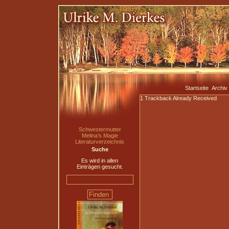
Startseite
Archiv
1
Trackback Already Received
Schwestermutter
Melina's Magie
Literaturverzeichnis
Suche
Es wird in allen
Einträgen gesucht.