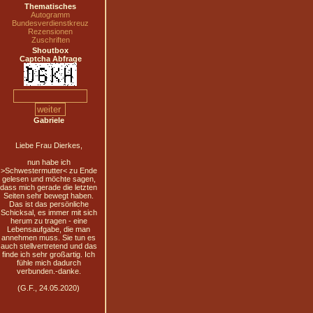
Thematisches
Autogramm
Bundesverdienstkreuz
Rezensionen
Zuschriften
Shoutbox
Captcha Abfrage
Gabriele
Liebe Frau Dierkes,
nun habe ich
>Schwestermutter< zu Ende
gelesen und möchte sagen,
dass mich gerade die letzten
Seiten sehr bewegt haben.
Das ist das persönliche
Schicksal, es immer mit sich
herum zu tragen - eine
Lebensaufgabe, die man
annehmen muss. Sie tun es
auch stellvertretend und das
finde ich sehr großartig. Ich
fühle mich dadurch
verbunden.-danke.
(G.F., 24.05.2020)