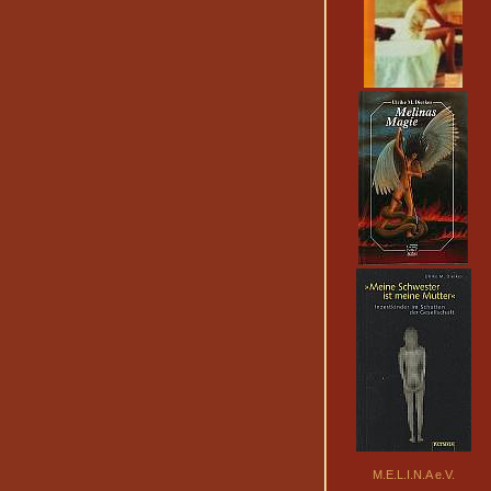
M.E.L.I.N.A e.V.