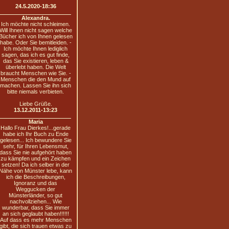
24.5.2020-18:36
Alexandra.
Ich möchte nicht schleimen.
Will Ihnen nicht sagen welche
Bücher ich von Ihnen gelesen
habe. Oder Sie bemitleiden. -
Ich möchte Ihnen lediglich
sagen, das ich es gut finde,
das Sie existieren, leben &
überlebt haben. Die Welt
braucht Menschen wie Sie. -
Menschen die den Mund auf
machen. Lassen Sie ihn sich
bitte niemals verbieten.
Liebe Grüße.
13.12.2011-13:23
Maria
Hallo Frau Dierkes!...gerade
habe ich Ihr Buch zu Ende
gelesen... Ich bewundere Sie
sehr, für Ihren Lebensmut,
dass Sie nie aufgehört haben
zu kämpfen und ein Zeichen
setzen! Da ich selber in der
Nähe von Münster lebe, kann
ich die Beschreibungen,
Ignoranz und das
Weggucken der
Münsterländer, so gut
nachvollziehen... Wie
wunderbar, dass Sie immer
an sich geglaubt haben!!!!!!
Auf dass es mehr Menschen
gibt, die sich trauen etwas zu