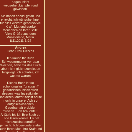
sagen, nicht
wegsehen,kämpfen und
gewinnen.
Sie haben so viel getan und
erreicht, ich wünsche Ihnen
für alles weitere genauso viel
Kraft, Mut und starke
Menschen an Ihrer Seite!
Viele Grüße aus dem
Münsterland, Maria.
8.11.2011-1:24
Andrea
Liebe Frau Dierkes
Ich kaufte Ihr Buch
Schwestermutter vor paar
Wochen, habe mir das Buch
aber nicht gleich zum lesen
hingelegt. Ich schätze, ich
wusste warum.
Dieses Buch ist so
schonungslos,"grausam"
geschrieben, hinsichtlich
dessen, was Inzestkinder
und deren Mütter selbst heute
noch, in unserer Ach so
aufgeschlossenen
Gesellschaft erdulden
müssen... Ich brauchte 3
Anläufe bis ich Ihre Buch zu
Ende lesen konnte. Es hat
mich zutiefst betroffen
gemacht. Ich bewundere aber
auch Ihren Mut, Ihre Kraft und