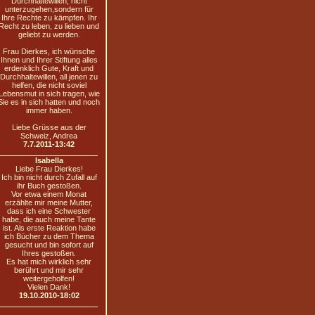
Durchhaltewillen, nicht
unterzugehen,sondern für
Ihre Rechte zu kämpfen. Ihr
Recht zu leben, zu lieben und
geliebt zu werden.
Frau Dierkes, ich wünsche
Ihnen und Ihrer Stiftung alles
erdenklich Gute, Kraft und
Durchhaltewillen, all jenen zu
helfen, die nicht soviel
Lebensmut in sich tragen, wie
Sie es in sich hatten und noch
immer haben.
Liebe Grüsse aus der
Schweiz, Andrea
7.7.2011-13:42
Isabella
Liebe Frau Dierkes!
Ich bin nicht durch Zufall auf
ihr Buch gestoßen.
Vor etwa einem Monat
erzählte mir meine Mutter,
dass ich eine Schwester
habe, die auch meine Tante
ist. Als erste Reaktion habe
ich Bücher zu dem Thema
gesucht und bin sofort auf
Ihres gestoßen.
Es hat mich wirklich sehr
berührt und mir sehr
weitergeholfen!
Vielen Dank!
19.10.2010-18:02