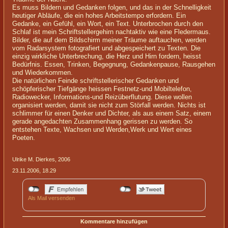
Es muss Bildern und Gedanken folgen, und das in der Schnelligkeit
heutiger
Abläufe, die ein hohes Arbeitstempo erfordern. Ein
Gedanke, ein Gefühl, ein Wort, ein Text. Unterbrochen durch den
Schlaf ist mein Schriftstellergehirn nachtaktiv wie eine Fledermaus.
Bilder, die auf dem Bildschirm meiner Träume auftauchen, werden
vom Radarsystem fotografiert und abgespeichert zu Texten. Die
einzig wirkliche Unterbrechung, die Herz und Hirn fordern, heisst
Bedürfnis. Essen, Trinken, Begegnung, Gedankenpause, Rausgehen
und Wiederkommen.
Die natürlichen Feinde schriftstellerischer Gedanken und
schöpferischer Tiefgänge heissen Festnetz-und Mobiltelefon,
Radiowecker, Informations-und Reizüberflutung. Diese wollen
organisiert werden, damit sie nicht zum Störfall werden. Nichts ist
schlimmer für einen Denker und Dichter, als aus einem Satz, einem
gerade angedachten Zusammenhang gerissen zu werden.
So
entstehen Texte, Wachsen und Werden,
Werk und Wert eines
Poeten.
Ulrike M. Dierkes, 2006
23.11.2006, 18.29
Als Mail versenden
Kommentare hinzufügen