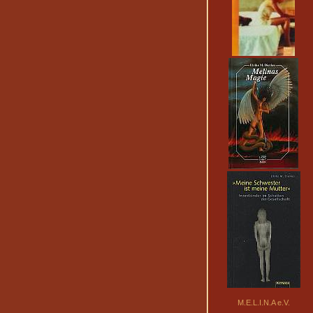
M.E.L.I.N.A e.V.