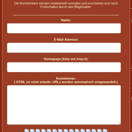
Die Kommentare werden redaktionell verwaltet und erscheinen erst nach
Freischalten durch den Bloginhaber.
Name:
E-Mail-Adresse:
Homepage (bitte mit http://):
Kommentar:
( HTML ist
nicht
erlaubt. URLs werden automatisch umgewandelt.)