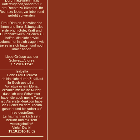
Durchhaltewillen, nicht
unterzugehen,sondern für
Ihre Rechte zu kämpfen. Ihr
Recht zu leben, zu lieben und
geliebt zu werden.
Frau Dierkes, ich wünsche
Ihnen und Ihrer Stiftung alles
erdenklich Gute, Kraft und
Durchhaltewillen, all jenen zu
helfen, die nicht soviel
Lebensmut in sich tragen, wie
Sie es in sich hatten und noch
immer haben.
Liebe Grüsse aus der
Schweiz, Andrea
7.7.2011-13:42
Isabella
Liebe Frau Dierkes!
Ich bin nicht durch Zufall auf
ihr Buch gestoßen.
Vor etwa einem Monat
erzählte mir meine Mutter,
dass ich eine Schwester
habe, die auch meine Tante
ist. Als erste Reaktion habe
ich Bücher zu dem Thema
gesucht und bin sofort auf
Ihres gestoßen.
Es hat mich wirklich sehr
berührt und mir sehr
weitergeholfen!
Vielen Dank!
19.10.2010-18:02