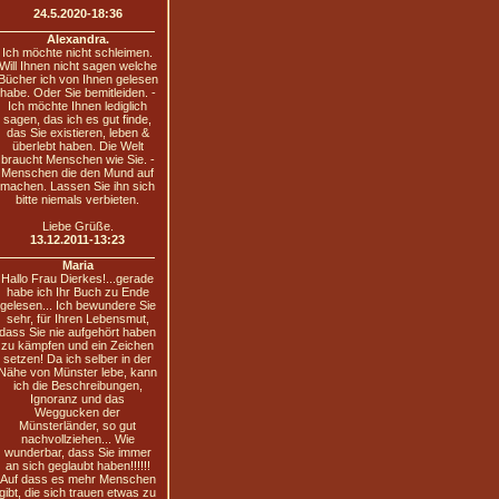
24.5.2020-18:36
Alexandra.
Ich möchte nicht schleimen.
Will Ihnen nicht sagen welche
Bücher ich von Ihnen gelesen
habe. Oder Sie bemitleiden. -
Ich möchte Ihnen lediglich
sagen, das ich es gut finde,
das Sie existieren, leben &
überlebt haben. Die Welt
braucht Menschen wie Sie. -
Menschen die den Mund auf
machen. Lassen Sie ihn sich
bitte niemals verbieten.
Liebe Grüße.
13.12.2011-13:23
Maria
Hallo Frau Dierkes!...gerade
habe ich Ihr Buch zu Ende
gelesen... Ich bewundere Sie
sehr, für Ihren Lebensmut,
dass Sie nie aufgehört haben
zu kämpfen und ein Zeichen
setzen! Da ich selber in der
Nähe von Münster lebe, kann
ich die Beschreibungen,
Ignoranz und das
Weggucken der
Münsterländer, so gut
nachvollziehen... Wie
wunderbar, dass Sie immer
an sich geglaubt haben!!!!!!
Auf dass es mehr Menschen
gibt, die sich trauen etwas zu